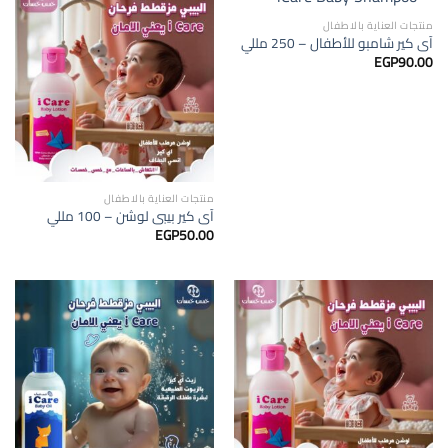
منتجات العناية بالاطفال
آى كير شامبو للأطفال – 250 مللي
EGP
90.00
منتجات العناية بالاطفال
آى كير بيبى لوشن – 100 مللي
EGP
50.00