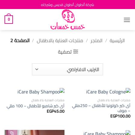
خطي
شركة أنطوان أنطوان قديس وشركاه
لمحتوى
0
الرئيسية
/
المتجر
/
منتجات العناية بالاطفال
/
الصفحة 2
تصفية
منتجات العناية بالاطفال
منتجات العناية بالاطفال
آى كير كولونيا للأطفال – 250مللي
آى كير شامبو للأطفال – 100 مللي
– موف
EGP
45.00
EGP
100.00