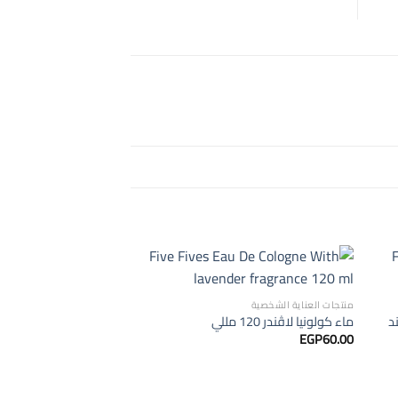
منتجات العناية الشخصية
د
ماء كولونيا لاڤندر 120 مللي
EGP
60.00