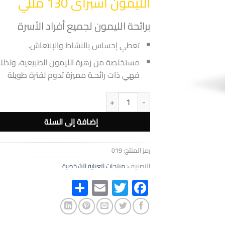
الليمون اسبراى 130 مللي
برائحة الليمون لجميع أفراد الأسرة
تعطي إحساس بالنشاط والإنتعاش.
مستخلصة من زهرة الليمون الطبيعية، ولذلك
فهي ذات رائحـة مميزة تدوم لفترة طويلة
كمية خمس خمسات كولونيا برائحة الليمون اسبراى 130 ملل
إضافة إلى السلة
رمز المنتج:
019
التصنيف:
منتجات العناية الشخصية
Share
Email
Twitter
Facebook