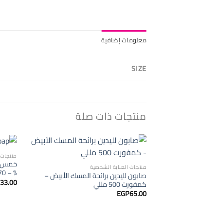
معلومات إضافية
SIZE
منتجات ذات صلة
منتجات 
منتجات العناية الشخصية
% – 70 جرام
صابون لليدين برائحة المسك الأبيض –
33.00
كمفورت 500 مللي
EGP
65.00