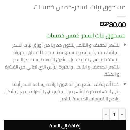
مسحوق نبات السدر-خمس خمسات
80.00
EGP
مسحوق نبات السدر-خمس خمسات
للشعر الخفيف و التالف. يتكون حصريا من أوراق نبات السدر
الجافة، مختارة بدقة و مسحوقة ناعم جدا لضمان سهولة
الاستخدام. وفي تقاليد دول الشرق الأوسط يستخدم السدر
للشعر الضعيف و التالف، و لفروة الرأس التي تعاني من القشرة
و الحكة.
كما أنه ينظف الشعر من الدهون الزائدة. يساعد السدر أيضا
على استعادة قوة الشعر من الجذور حتى الأطراف و يعزز بشكل
واضح االتموجات الطبيعية للشعر.
كمية مسحوق نبات السدر-خمس خمسات
إضافة إلى السلة