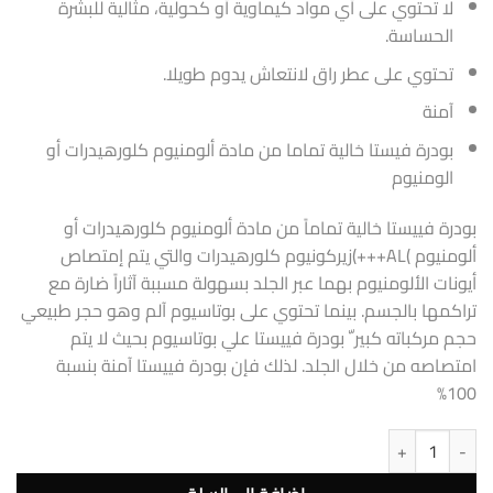
لا تحتوي على أي مواد كيماوية أو كحولية، مثالية للبشرة
الحساسة.
تحتوي على عطر راق لانتعاش يدوم طويلا.
آمنة
بودرة فيستا خالية تماما من مادة ألومنيوم كلورهيدرات أو
الومنيوم
بودرة فييستا خالية تماماً من مادة ألومنيوم كلورهيدرات أو
ألومنيوم )AL+++)زيركونيوم كلورهيدرات والتي يتم إمتصاص
أيونات الألومنيوم بهما عبر الجلد بسهولة مسببة آثاراً ضارة مع
تراكمها بالجسم. بينما تحتوي على بوتاسيوم آلم وهو حجر طبيعي
حجم مركباته كبير ّ بودرة فييستا علي بوتاسيوم بحيث لا يتم
امتصاصه من خلال الجلد. لذلك فإن بودرة فييستا آمنة بنسبة
100%
كمية خمس خمسات بودره مزيل للعرق بينك دريمز حريمى 50 مللي